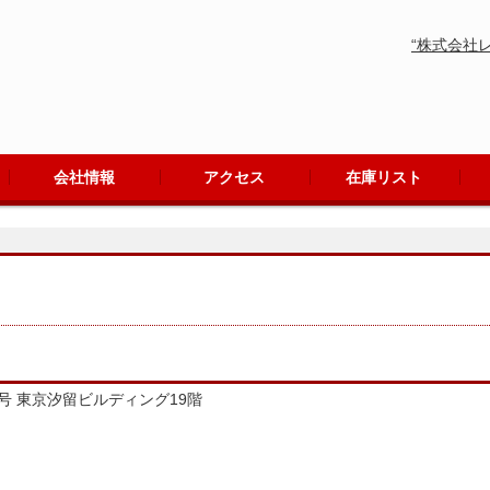
“株式会社
会社情報
アクセス
在庫リスト
会社概要
ごあいさつ
事業内容・沿革
1号 東京汐留ビルディング19階