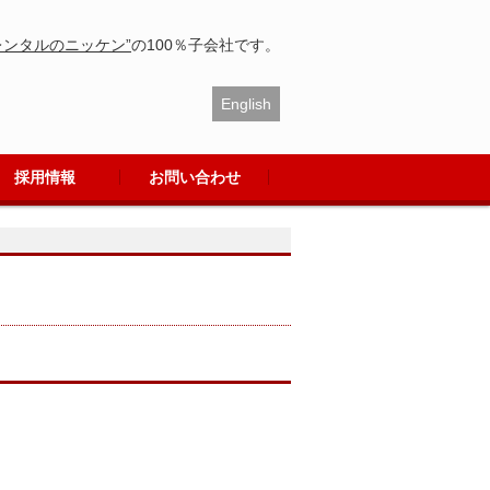
レンタルのニッケン”
の100％子会社です。
English
採用情報
お問い合わせ
採用情報
新卒採用情報
通年採用情報
社長・社員インタビュー