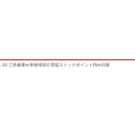
埠頭1-10 三井倉庫㈱本牧埠頭Ｄ突堤ストックポイント内㈱日新