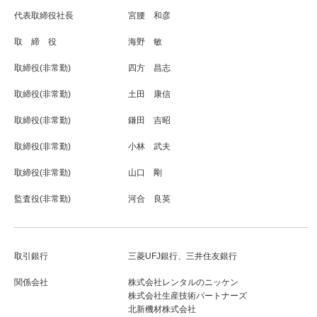
代表取締役社長
宮腰 和彦
取 締 役
海野 敏
取締役(非常勤)
四方 昌志
取締役(非常勤)
土田 康信
取締役(非常勤)
鎌田 吉昭
取締役(非常勤)
小林 武夫
取締役(非常勤)
山口 剛
監査役(非常勤)
河合 良英
取引銀行
三菱UFJ銀行、三井住友銀行
関係会社
株式会社レンタルのニッケン
株式会社生産技術パートナーズ
北新機材株式会社