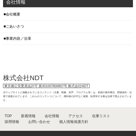
会社情報
会社概要
ごあいさつ
事業内容／沿革
株式会社NDT
東京都公安委員会許可 第301007800807号 株式会社NDT
当ウェブサイトに掲載されているコンテンツ（文書、映像、音声、プログラム等）は、各国の著作権法、関連条約・法
律で保護されています。これらのコンテンツについて、権利者の許可なく複製、転用等する事は法律で禁止されていま
す。
TOP
新着情報
会社情報
アクセス
在庫リスト
採用情報
お問い合わせ
個人情報保護方針