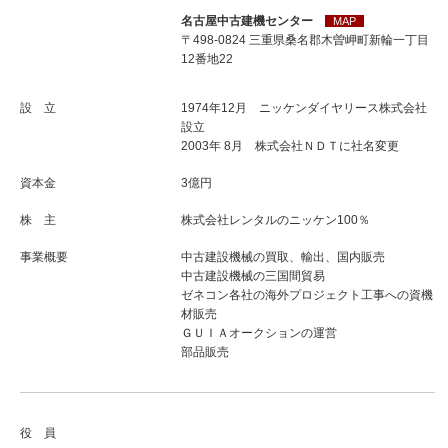
名古屋中古建機センター
MAP
〒498-0824 三重県桑名郡木曽岬町新輪一丁目
12番地22
設 立
1974年12月 ニッケンダイヤリース株式会社
設立
2003年 8月 株式会社ＮＤＴに社名変更
資本金
3億円
株 主
株式会社レンタルのニッケン100％
事業概要
中古建設機械の買取、輸出、国内販売
中古建設機械の三国間貿易
ゼネコン各社の海外プロジェクト工事への資機
材販売
ＧＵＩＡオークションの運営
部品販売
役 員