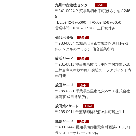
九州中古建機センター
MAP
〒841-0024 佐賀県鳥栖市原町(はるまち)1246-
5
TEL:0942-87-5600 FAX:0942-87-5656
営業時間 8:30～17:30 土日祝休み
仙台出張所
MAP
〒983-0034 宮城県仙台市宮城野区扇町1-9-3
㈱レンタルのニッケン 仙台営業所内
横浜ヤード
MAP
〒231-0811 神奈川県横浜市中区本牧埠頭1-10
三井倉庫㈱本牧埠頭Ｄ突堤ストックポイント内
㈱日新
成田ヤード
MAP
〒286-0221 千葉県富里市七栄225-7 株式会社
徳商事 成田営業所内
成田第2ヤード
MAP
〒285-0911 千葉県印旛郡酒々井町尾上1-1
飛島ヤード
MAP
〒490-1447 愛知県海部郡飛島村西浜20 フジト
ランスコーポレーション内