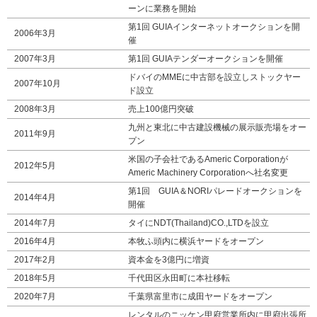
ーンに業務を開始
第1回 GUIAインターネットオークションを開
2006年3月
催
2007年3月
第1回 GUIAテンダーオークションを開催
ドバイのMMEに中古部を設立しストックヤー
2007年10月
ド設立
2008年3月
売上100億円突破
九州と東北に中古建設機械の展示販売場をオー
2011年9月
プン
米国の子会社であるAmeric Corporationが
2012年5月
Americ Machinery Corporationへ社名変更
第1回 GUIA＆NORIパレードオークションを
2014年4月
開催
2014年7月
タイにNDT(Thailand)CO.,LTDを設立
2016年4月
本牧ふ頭内に横浜ヤードをオープン
2017年2月
資本金を3億円に増資
2018年5月
千代田区永田町に本社移転
2020年7月
千葉県富里市に成田ヤードをオープン
レンタルのニッケン甲府営業所内に甲府出張所