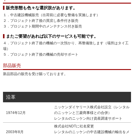
販売形態も色々な選択肢があります。
１．中古建設機械販売（出荷前に必要な整備を実施します）
２．プロジェクト終了後の買戻し条件付き販売
３．プロジェクト期間中のメンテナンス付き販売
またご要望があれば以下のサービスも可能です。
４．プロジェクト終了後の機械の一次預かり、再整備致します（場所はタイ工
場）
５．プロジェクト終了後の機械の売却サポート
部品販売
新品部品の販売を受け賜っております。
沿革
ニッケンダイヤリース株式会社設立（レンタル
1974年12月
のニッケンと三菱商事様との合併）
レンタルのニッケン向け資産調達サポート
株式会社NDTに社名変更
2003年8月
レンタルのニッケンの中古建設機械の輸出をメ